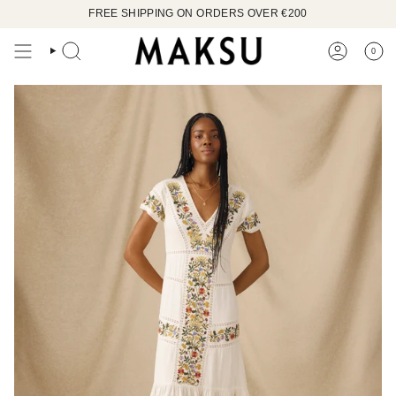
Ir
FREE SHIPPING ON ORDERS OVER €200
al
contenido
0
BÚSQUEDA
CUENTA