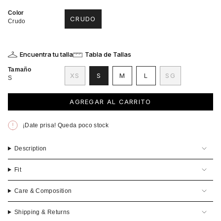
Color
CRUDO
Crudo
VARIANTE
AGOTADA
O
NO
Encuentra tu talla
Tabla de Tallas
DISPONIBLE
Tamaño
VARIANTE
VARIANTE
VARIANTE
XS
S
M
L
SG
S
VARIANTE
AGOTADA
AGOTADA
AGOTADA
VARIANTE
AGOTADA
O
O
O
AGOTADA
O
NO
NO
NO
O
AGREGAR AL CARRITO
NO
DISPONIBLE
DISPONIBLE
DISPONIBLE
NO
DISPONIBLE
DISPONIBLE
¡Date prisa! Queda poco stock
Description
Fit
Care & Composition
Shipping & Returns