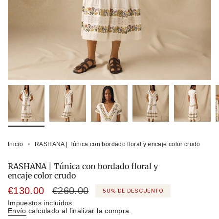
Inicio
RASHANA | Túnica con bordado floral y encaje color crudo
RASHANA | Túnica con bordado floral y
encaje color crudo
Precio
€130.00
Precio
€260.00
50%
DE DESCUENTO
de
regular
Impuestos incluidos.
Envío
calculado al finalizar la compra.
venta