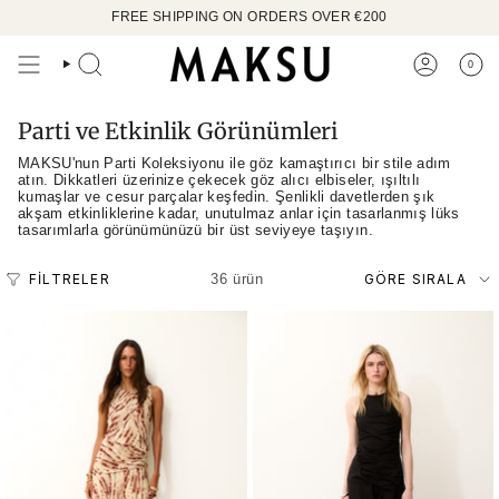
İçeriğe
FREE SHIPPING ON ORDERS OVER €200
geç
0
ARAMAK
HESAP
Parti ve Etkinlik Görünümleri
MAKSU'nun Parti Koleksiyonu ile göz kamaştırıcı bir stile adım
atın. Dikkatleri üzerinize çekecek göz alıcı elbiseler, ışıltılı
kumaşlar ve cesur parçalar keşfedin. Şenlikli davetlerden şık
akşam etkinliklerine kadar, unutulmaz anlar için tasarlanmış lüks
tasarımlarla görünümünüzü bir üst seviyeye taşıyın.
Göre
FILTRELER
GÖRE SIRALA
36 ürün
sırala