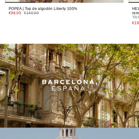
POPEA | Top de algodón Liberty 100%
HEL
€98.00
€140.00
rem
TR
€18