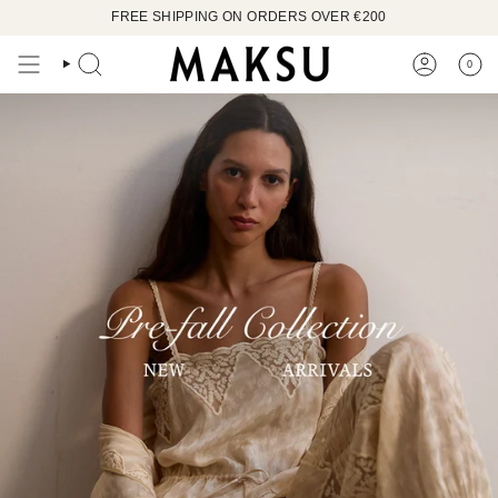
Ir
FREE SHIPPING ON ORDERS OVER €200
al
contenido
0
BÚSQUEDA
CUENTA